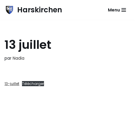
Harskirchen
Menu
Aller
au
contenu
13 juillet
par
Nadia
13-juillet
Télécharger