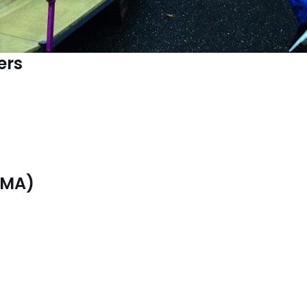
ers
PMA)