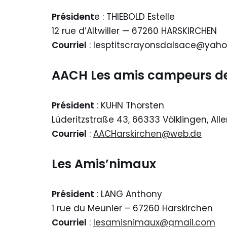
Président
e : THIEBOLD Estelle
12 rue d’Altwiller — 67260 HARSKIRCHEN
Courriel
: lesptitscrayonsdalsace@yah
A
ACH Les amis campeurs de
Président
: KUHN Thorsten
Lüderitzstraße 43, 66333 Völklingen, Al
Courriel
:
AACHarskirchen@web.de
Les Amis’nimaux
Président
: LANG Anthony
1 rue du Meunier – 67260 Harskirchen
Courriel
:
lesamisnimaux@gmail.com