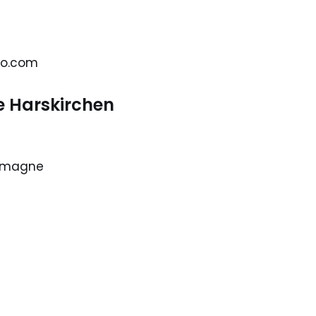
oo.com
 Harskirchen
lemagne