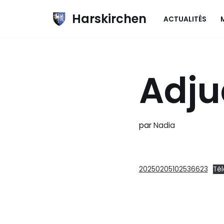
Harskirchen
ACTUALITÉS
Aller
au
contenu
Adju
par
Nadia
20250205102536623
Té