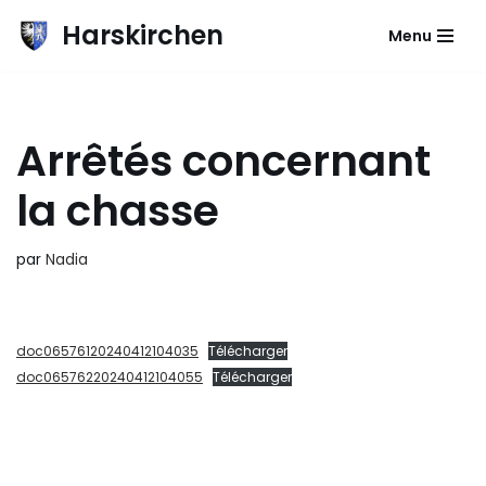
Harskirchen
Menu
Aller
au
contenu
Arrêtés concernant
la chasse
par
Nadia
doc06576120240412104035
Télécharger
doc06576220240412104055
Télécharger