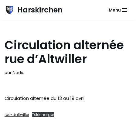
Harskirchen
Menu
Aller
au
contenu
Circulation alternée
rue d’Altwiller
par
Nadia
Circulation alternée du 13 au 19 avril
rue-daltwiller
Télécharger