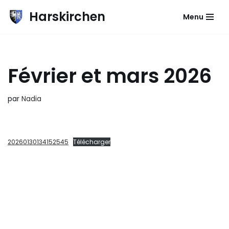
Harskirchen
Menu
Aller
au
contenu
Février et mars 2026
par
Nadia
20260130134152545
Télécharger