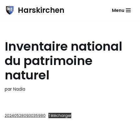
Harskirchen
Menu
Aller
au
contenu
Inventaire national
du patrimoine
naturel
par
Nadia
20240528093035980
Télécharger