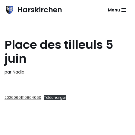
Harskirchen
Menu
Aller
au
contenu
Place des tilleuls 5
juin
par
Nadia
20260601110804060
Télécharger