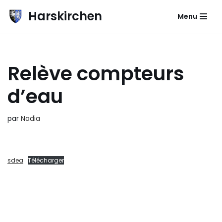
Harskirchen
Menu
Aller
au
contenu
Relève compteurs
d’eau
par
Nadia
sdea
Télécharger