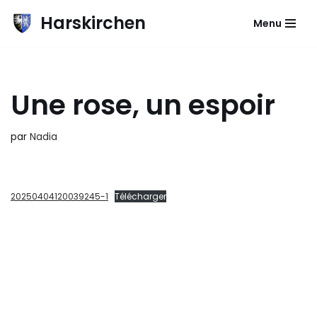
Harskirchen
Menu
Aller
au
contenu
Une rose, un espoir
par
Nadia
20250404120039245-1
Télécharger